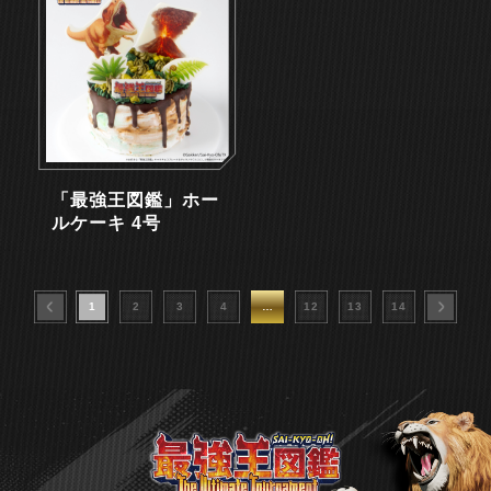
「最強王図鑑」ホー
ルケーキ 4号
1
2
3
4
…
12
13
14