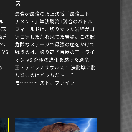
ス
トー
最強of最強の頂上決戦「最強王トー
ル
ナメント」準決勝第1試合のバトル
い茂
フィールドは、切り立った岩壁がゴ
場所
ツゴツした荒れ果てた岩場。この超
すべ
危険なステージで最強の座をかけて
VS
戦うのは、誇り高き百獣の王・ライ
ル
オン VS 究極の進化を遂げた恐竜
ち
王・ティラノサウルス！ 決勝戦に勝
イ
ち進むのはどっちだ〜！？
モ〜〜〜〜スト、ファイッ！