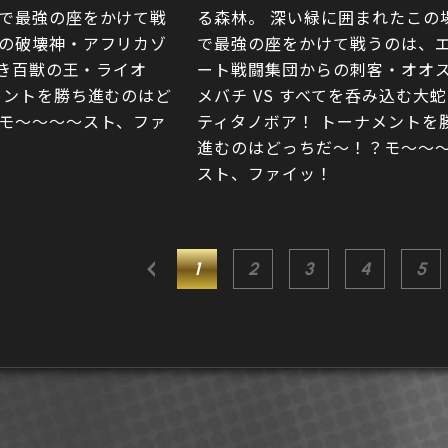
゙で最強の座をかけて戦
る森林。 深い緑に囲まれたこの
の破壊神・アフリカゾ
で最強の座をかけて戦うのは、
高き百獣の王・ライオ
ート戦闘集団からの刺客・オオ
メントを勝ち進むのはど
メバチ VS すべてを呑み込む大
モ〜〜〜〜スト、ファ
ティタノボア！ トーナメントを
進むのはどっちだ〜！？モ〜〜
スト、ファイッ！
1
2
3
4
5