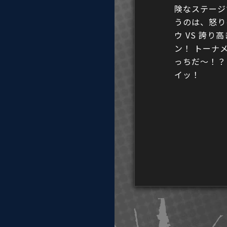
険なステーシ
うのは、怒り
ウ VS 誇り
ン！ トーナ
っちだ〜！？
イッ！