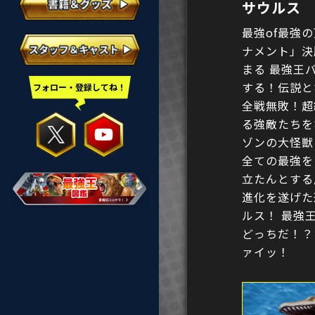
サウルス
最強of最強
ナメント」決
まる 最強王
する！伝説と
フォロー・登録してね！
全戦無敗！超
る強敵たちを
ゾンの大怪獣
全ての最強を
立たんとする
進化を遂げた
ルス！ 最強
どっちだ！？
ァイッ！