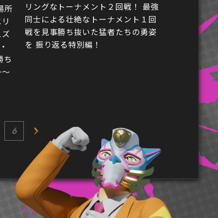
リングなトーナメント２回戦！ 最強
場所
同士による壮絶なトーナメント１回
エリ
戦を見事勝ち抜いた猛者たちの勇姿
スズ
を 振り返る特別編！
蛇・
勝ち
〜〜
6