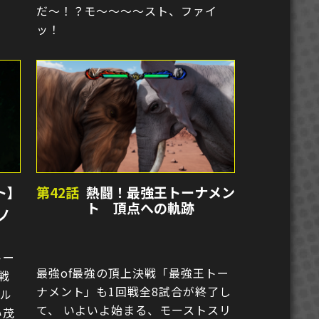
だ〜！？モ〜〜〜〜スト、ファイ
ッ！
ト】
第42話
熱闘！最強王トーナメン
ト 頂点への軌跡
ノ
トー
最強of最強の頂上決戦「最強王トー
戦
ナメント」も1回戦全8試合が終了し
トル
て、 いよいよ始まる、モーストスリ
い茂