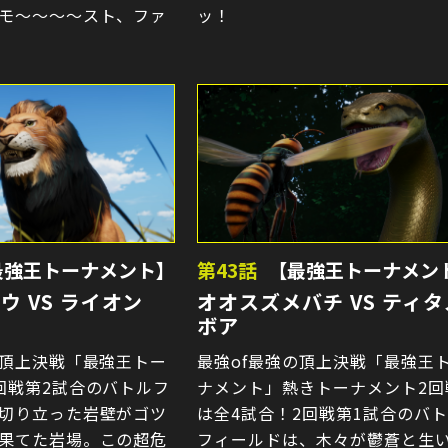
モ〜〜〜〜スト、ファ
ッ！
最強王トーナメント】
第43話
【最強王トーナメン
ウ VS ライオン
オオスズメバチ VS ティタ
ボア
の頂上決戦「最強王トー
最強of最強の頂上決戦「最強王
回戦第2試合のバトルフ
ナメント」熱きトーナメント2回
切り立った岩壁がゴツ
は全4試合！2回戦第1試合のバ
果てた岩場。この超危
フィールドは、木々が鬱蒼と生