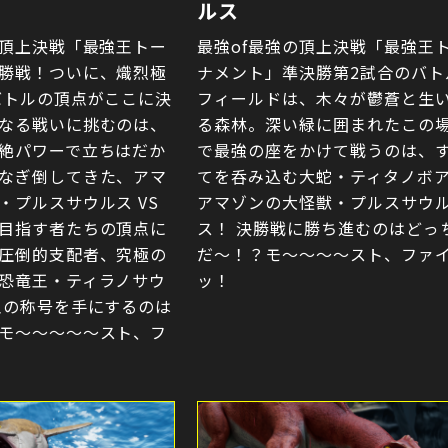
ルス
の頂上決戦「最強王トー
最強of最強の頂上決戦「最強王
勝戦！ついに、熾烈極
ナメント」準決勝第2試合のバト
バトルの頂点がここに決
フィールドは、木々が鬱蒼と生
なる戦いに挑むのは、
る森林。深い緑に囲まれたこの
絶パワーで立ちはだか
で最強の座をかけて戦うのは、
なぎ倒してきた、アマ
てを呑み込む大蛇・ティタノボア 
・プルスサウルス VS
アマゾンの大怪獣・プルスサウ
目指す者たちの頂点に
ス！ 決勝戦に勝ち進むのはどっ
圧倒的支配者、究極の
だ〜！？モ〜〜〜〜スト、ファ
恐竜王・ティラノサウ
ッ！
王の称号を手にするのは
モ〜〜〜〜〜スト、フ