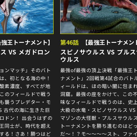
最強王トーナメント】
第46話
【最強王トーナメン
ス VS メガドロン
スピノサウルス VS プルス
ウルス
ョンマッチ」そのバト
最強of最強の頂上決戦「最強王
は、初となる海の中！
ナメント」2回戦第4試合のバト
酸素濃度、すべてが地
ィールドは、ほの暗い闇に包ま
このフィールドで戦う
洞窟。最強の座をかけて、この
も襲うプレデター・モ
味なフィールドで戦うのは、史
VS 古代の海に生きた巨
大級の水竜・スピノサウルス VS
ロドン！ 出会うはずの
マゾンの大怪獣・プルスサウル
王同士が、時代を超え
トーナメントを勝ち進むのはど
する！さあ！勝つはど
だ〜！？モ〜〜〜〜スト、ファ