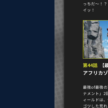
っちだ〜！？
イッ！
第44話
【
アフリカゾ
最強of最強
ナメント」2
ィールドは、
ゴツした荒れ