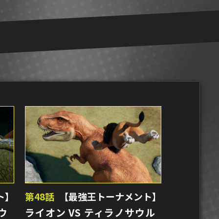
ト】
第48話
【最強王トーナメント】
ウ
ライオン VS ティラノサウル