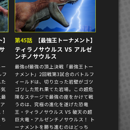
ト】
第45話
【最強王トーナメント】
サ
ティラノサウルス VS アルゼ
ンチノサウルス
トー
最強of最強の頂上決戦「最強王トー
ルフ
ナメント」2回戦第3試合のバトルフ
れた
ィールドは、切り立った岩壁がゴツ
不気
ゴツした荒れ果てた岩場。この超危
上最
険なステージで最強の座をかけて戦
 ア
うのは、究極の進化を遂げた恐竜
ス！
王・ティラノサウルス VS 破天の超
っち
巨大竜・アルゼンチノサウルス！ ト
イ
ーナメントを勝ち進むのはどっち