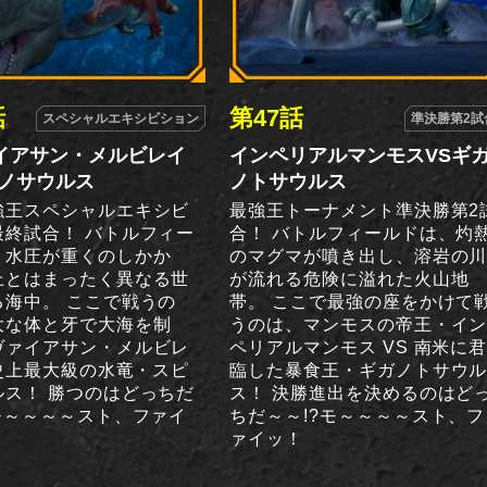
話
第47話
スペシャルエキシビション
準決勝第2試
イアサン・メルビレイ
インペリアルマンモスVSギ
ピノサウルス
ノトサウルス
強王スペシャルエキシビ
最強王トーナメント準決勝第2
最終試合！ バトルフィー
合！ バトルフィールドは、灼
、水圧が重くのしかか
のマグマが噴き出し、溶岩の
上とはまったく異なる世
が流れる危険に溢れた火山地
る海中。 ここで戦うの
帯。 ここで最強の座をかけて
大な体と牙で大海を制
うのは、マンモスの帝王・イ
ヴァイアサン・メルビレ
ペリアルマンモス VS 南米に
 史上最大級の水竜・スピ
臨した暴食王・ギガノトサウ
ルス！ 勝つのはどっちだ
ス！ 決勝進出を決めるのはど
モ～～～～スト、ファイ
ちだ～～!?モ～～～～スト、フ
ァイッ！