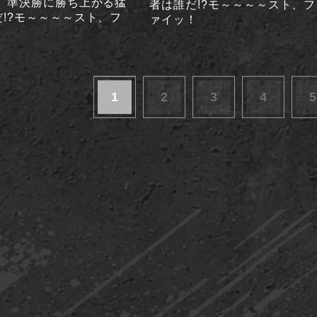
！ 準決勝に勝ち上がる猛
者は誰だ!?モ～～～～スト、フ
!?モ～～～～スト、フ
ァイッ！
！
1
2
3
4
5