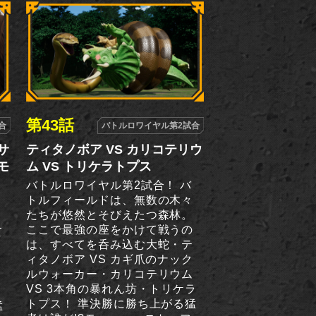
第43話
合
バトルロワイヤル第2試合
サ
ティタノボア VS カリコテリウ
モ
ム VS トリケラトプス
バトルロワイヤル第2試合！ バ
トルフィールドは、無数の木々
たちが悠然とそびえたつ森林。
た
ここで最強の座をかけて戦うの
て
は、すべてを呑み込む大蛇・テ
パ
ィタノボア VS カギ爪のナック
の
ルウォーカー・カリコテリウム
マ
VS 3本角の暴れん坊・トリケラ
マ
トプス！ 準決勝に勝ち上がる猛
猛