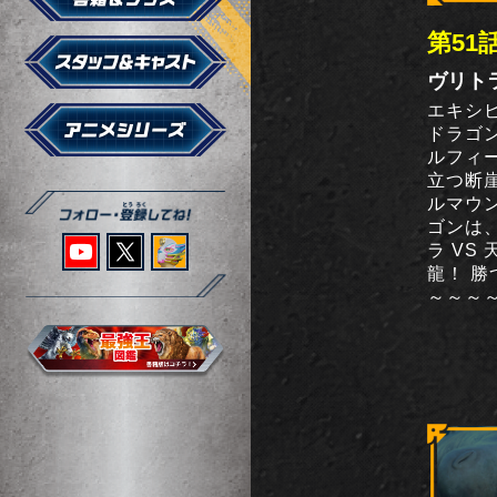
第51
ヴリト
エキシ
ドラゴン
ルフィ
立つ断
ルマウ
ゴンは
ラ VS
龍！ 勝
～～～