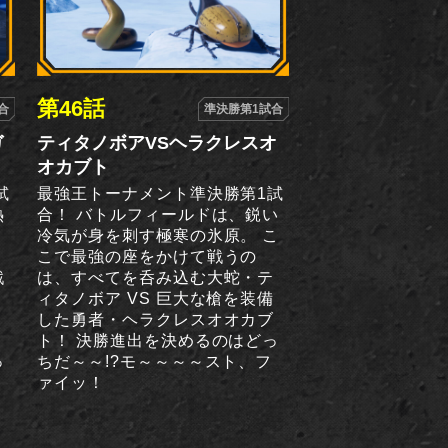
第46話
合
準決勝第1試合
ガ
ティタノボアVSヘラクレスオ
オカブト
試
最強王トーナメント準決勝第1試
熱
合！ バトルフィールドは、鋭い
川
冷気が身を刺す極寒の氷原。 こ
こで最強の座をかけて戦うの
戦
は、すべてを呑み込む大蛇・テ
ン
ィタノボア VS 巨大な槍を装備
君
した勇者・ヘラクレスオオカブ
ル
ト！ 決勝進出を決めるのはどっ
っ
ちだ～～!?モ～～～～スト、フ
ァイッ！