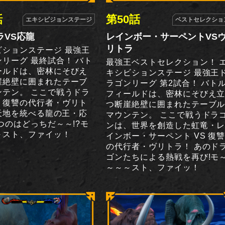
話
第50話
エキシビジョンステージ
ベストセレクショ
ラVS応龍
レインボー・サーペントVS
リトラ
ビションステージ 最強王
リーグ 最終試合！ バト
最強王ベストセレクション！ 
ールドは、密林にそびえ
キシビションステージ 最強王
崖絶壁に囲まれたテーブ
ラゴンリーグ 第2試合！ バト
ンテン。 ここで戦うドラ
フィールドは、密林にそびえ
、復讐の代行者・ヴリト
つ断崖絶壁に囲まれたテーブ
 天地を統べる龍の王・応
マウンテン。 ここで戦うドラ
つのはどっちだ～～!?モ
ンは、世界を創造した虹竜・
～スト、ファイッ！
インボー・サーペント VS 復
の代行者・ヴリトラ！ あのド
ゴンたちによる熱戦を再び!モ
～～～スト、ファイッ！