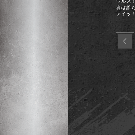
ウルス
者は誰だ
ァイッ