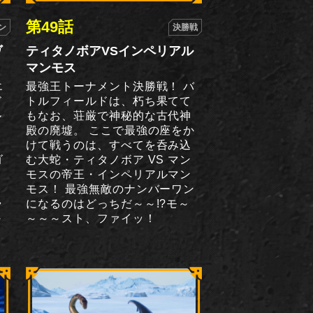
第49話
ン
決勝戦
ヴ
ティタノボアVSインペリアル
マンモス
エ
最強王トーナメント決勝戦！ バ
ド
トルフィールドは、朽ち果てて
ル
もなお、荘厳で神秘的な古代神
立
殿の廃墟。 ここで最強の座をか
ル
けて戦うのは、すべてを呑み込
ゴ
む大蛇・ティタノボア VS マン
レ
モスの帝王・インペリアルマン
讐
モス！ 最強無敵のナンバーワン
ラ
になるのはどっちだ～～!?モ～
～
～～～スト、ファイッ！