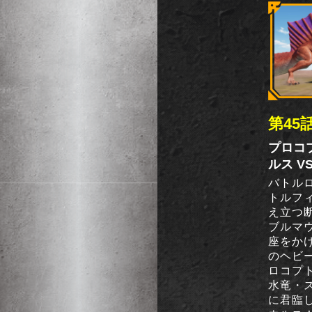
第45
プロコプ
ルス V
バトルロ
トルフ
え立つ
ブルマ
座をか
のヘビ
ロコプト
水竜・ス
に君臨