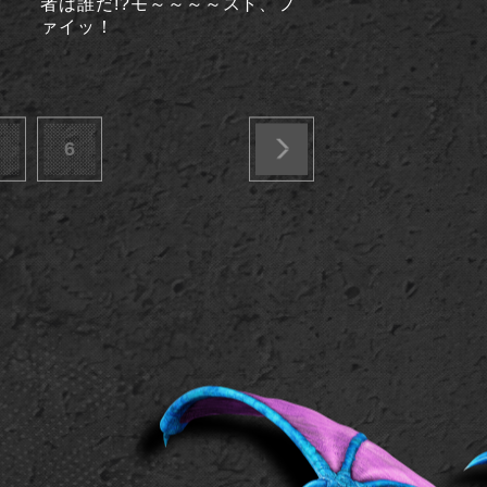
者は誰だ!?モ～～～～スト、フ
ァイッ！
6