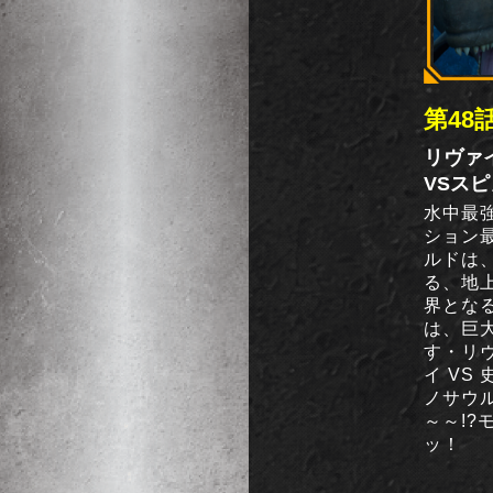
第48
リヴァ
VSス
水中最
ション
ルドは
る、地
界とな
は、巨
す・リ
イ VS
ノサウ
～～!?
ッ！