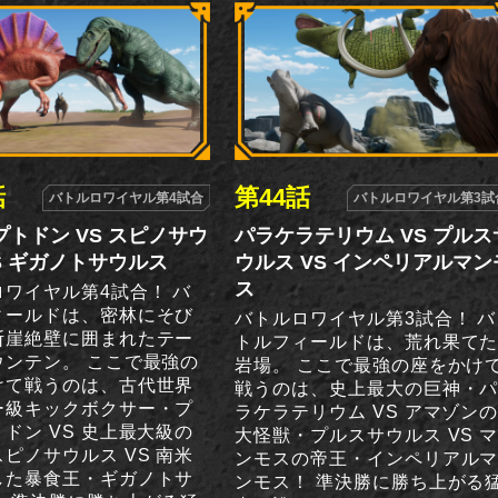
話
第44話
バトルロワイヤル第4試合
バトルロワイヤル第3試
トドン VS スピノサウ
パラケラテリウム VS プルス
S ギガノトサウルス
ウルス VS インペリアルマン
ス
ワイヤル第4試合！ バ
ィールドは、密林にそび
バトルロワイヤル第3試合！ バ
断崖絶壁に囲まれたテー
トルフィールドは、荒れ果て
ウンテン。 ここで最強の
岩場。 ここで最強の座をかけ
けて戦うのは、古代世界
戦うのは、史上最大の巨神・
ー級キックボクサー・プ
ラケラテリウム VS アマゾン
ドン VS 史上最大級の
大怪獣・プルスサウルス VS 
ピノサウルス VS 南米
ンモスの帝王・インペリアル
した暴食王・ギガノトサ
ンモス！ 準決勝に勝ち上がる